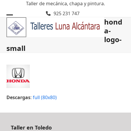
Skip
Taller de mecánica, chapa y pintura.
to
925 231 747
content
hond
Open
Close
a-
mobile
mobile
logo-
menu
menu
small
Descargas
:
full (80x80)
Taller en Toledo