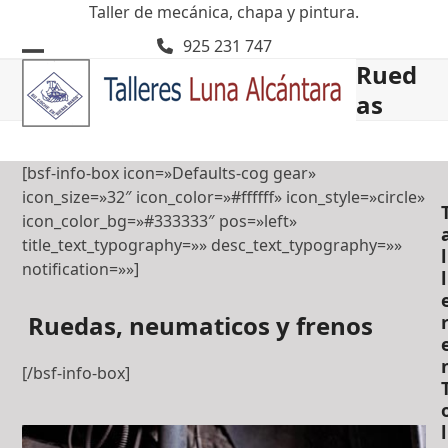
Skip
Taller de mecánica, chapa y pintura.
to
925 231 747
content
Rued
Open
Close
as
mobile
mobile
menu
menu
[bsf-info-box icon=»Defaults-cog gear»
icon_size=»32″ icon_color=»#ffffff» icon_style=»circle»
icon_color_bg=»#333333″ pos=»left»
title_text_typography=»» desc_text_typography=»»
l
notification=»»]
l
Ruedas, neumaticos y frenos
[/bsf-info-box]
l