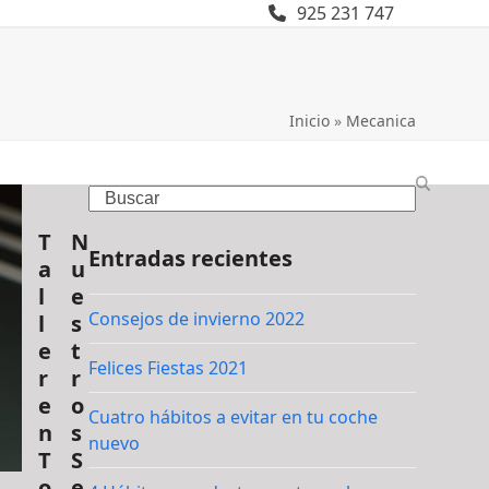
925 231 747
Inicio
»
Mecanica
Search
T
N
Entradas recientes
a
u
l
e
Consejos de invierno 2022
l
s
e
t
Felices Fiestas 2021
r
r
e
o
Cuatro hábitos a evitar en tu coche
n
s
nuevo
T
S
o
e