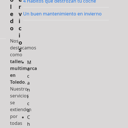
4 Hábitos que destrozan tu coche
l
r
e
v
Un buen mantenimiento en invierno
d
i
o
c
i
Nos
o
destacamos
s
como
taller
M
multimarca
e
en
c
Toledo
.
a
Nuestro
n
servicios
i
se
c
extienden
a
por
C
todas
h