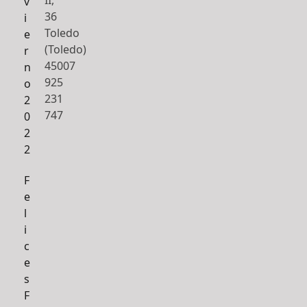
II,
v
36
i
Toledo
e
(Toledo)
r
45007
n
925
o
231
2
747
0
2
2
F
e
l
i
c
e
s
F