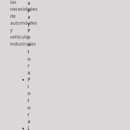
las
a
necesidades
p
de
a
automóviles
y
y
P
vehículos
i
industriales
n
t
u
r
a
P
i
n
t
u
r
a
L