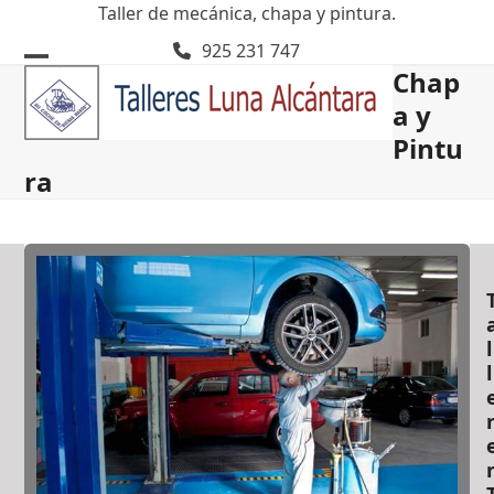
Skip
Taller de mecánica, chapa y pintura.
to
925 231 747
content
Chap
Open
Close
a y
mobile
mobile
Pintu
menu
menu
ra
l
l