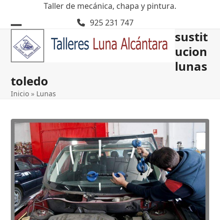
Skip
Taller de mecánica, chapa y pintura.
to
925 231 747
content
sustit
Open
Close
ucion
mobile
mobile
lunas
menu
menu
toledo
Inicio
»
Lunas