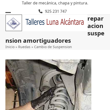
Skip
Taller de mecánica, chapa y pintura.
to
925 231 747
content
repar
Open
Close
acion
mobile
mobile
suspe
menu
menu
nsion amortiguadores
Inicio
»
Ruedas
»
Cambio de Suspension