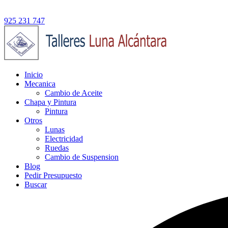
925 231 747
Inicio
Mecanica
Cambio de Aceite
Chapa y Pintura
Pintura
Otros
Lunas
Electricidad
Ruedas
Cambio de Suspension
Blog
Pedir Presupuesto
Buscar