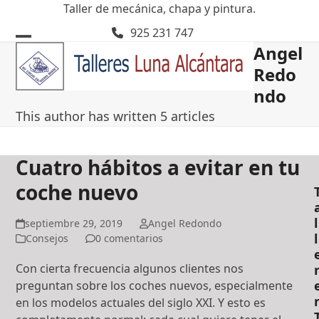
Skip
Taller de mecánica, chapa y pintura.
to
925 231 747
content
Angel
Open
Close
Redo
mobile
mobile
ndo
menu
menu
This author has written 5 articles
Cuatro hábitos a evitar en tu
coche nuevo
l
septiembre 29, 2019
Angel Redondo
l
Consejos
0 comentarios
Con cierta frecuencia algunos clientes nos
preguntan sobre los coches nuevos, especialmente
en los modelos actuales del siglo XXI. Y esto es