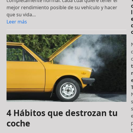
completamente normal: cada cual quiere tener el
mejor rendimiento posible de su vehículo y hacer
l
que su vida…
Leer más
t
s
4 Hábitos que destrozan tu
coche