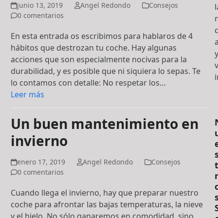
junio 13, 2019
Angel Redondo
Consejos
l
0 comentarios
En esta entrada os escribimos para hablaros de 4
hábitos que destrozan tu coche. Hay algunas
acciones que son especialmente nocivas para la
durabilidad, y es posible que ni siquiera lo sepas. Te
lo contamos con detalle: No respetar los…
Leer más
Un buen mantenimiento en
invierno
enero 17, 2019
Angel Redondo
Consejos
0 comentarios
Cuando llega el invierno, hay que preparar nuestro
coche para afrontar las bajas temperaturas, la nieve
y el hielo. No sólo ganaremos en comodidad, sino