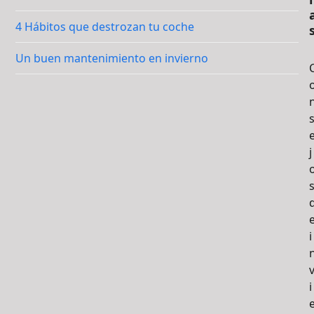
4 Hábitos que destrozan tu coche
Un buen mantenimiento en invierno
j
i
i