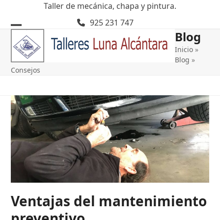
Skip
Taller de mecánica, chapa y pintura.
to
925 231 747
content
Blog
Open
Close
Inicio
»
mobile
mobile
Blog
»
menu
menu
Consejos
Ventajas del mantenimiento
preventivo