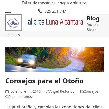
Skip
Taller de mecánica, chapa y pintura.
to
925 231 747
content
Blog
Open
Close
Inicio
»
mobile
mobile
Blog
»
menu
menu
Consejos
Consejos para el Otoño
noviembre 11, 2016
Angel Redondo
Consejos
0 comentarios
Llega el otoño y cambian las condiciones del clima.